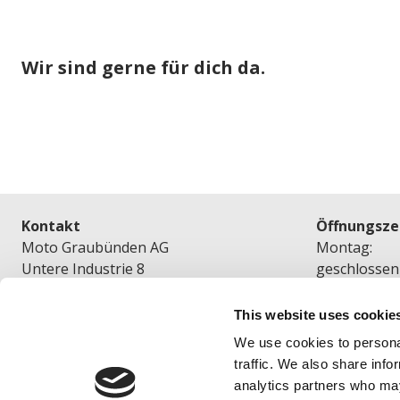
Wir sind gerne für dich da.
Kontakt
Öffnungsze
Moto Graubünden AG
Montag:
Untere Industrie 8
geschlossen
7304 Maienfeld
Dienstag bis
This website uses cookie
Tel. 081 300 36 36
08.00 – 12.0
We use cookies to personal
info@moto-gr.ch
traffic. We also share info
Samstag:
analytics partners who may
09.00 – 16.0